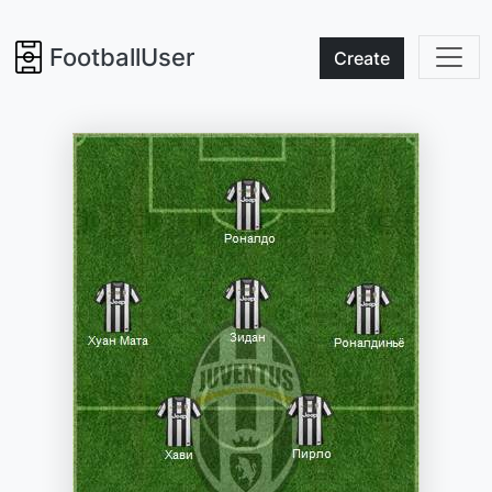
FootballUser
Create