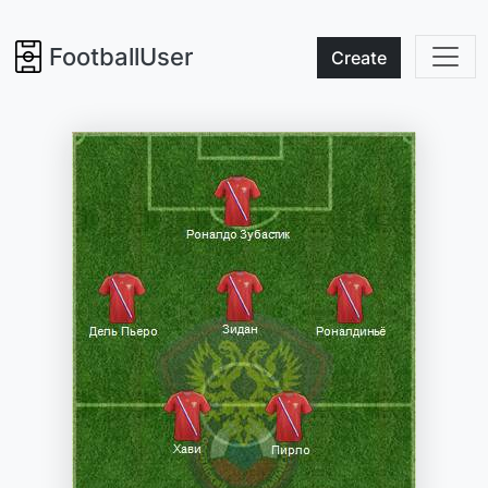
FootballUser
Create