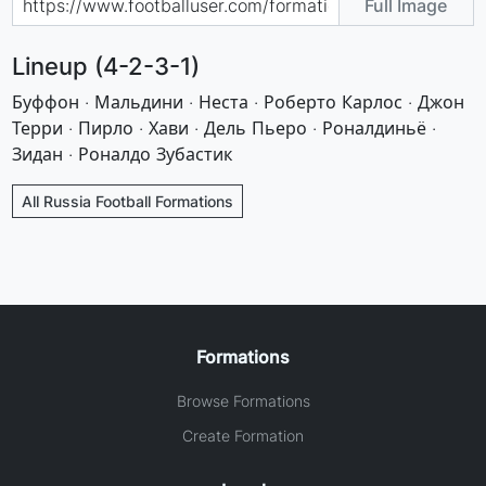
Full Image
Lineup (4-2-3-1)
Буффон · Мальдини · Неста · Роберто Карлос · Джон
Терри · Пирло · Хави · Дель Пьеро · Роналдиньё ·
Зидан · Роналдо Зубастик
All Russia Football Formations
Formations
Browse Formations
Create Formation