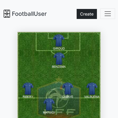
FootballUser
Create