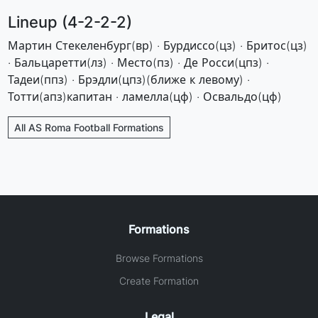
Lineup (4-2-2-2)
Мартин Стекеленбург(вр) · Бурдиссо(цз) · Бритос(цз)
· Бальцаретти(лз) · Место(пз) · Де Росси(цпз) ·
Тадеи(ппз) · Брэдли(цпз)(ближе к левому) ·
Тотти(апз)капитан · ламелла(цф) · Освальдо(цф)
All AS Roma Football Formations
Formations
Browse Formations
Create Formation
Legal