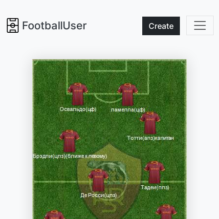
FootballUser
Create