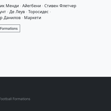
рик Менди · Айегбени · Стивен Флетчер
унт · Де Леув · Торосидес ·
др Данилов · Маркети
 Formations
ootball Formations