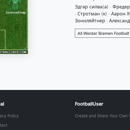
Эдгар силва(а) · Фреде
· Стротман (к) · Аарон Х
Зоннляйтнер · Алексан
All Werder Bremen Football
al
FootballUser
acy Policy
Create and Share Your Own F
tact