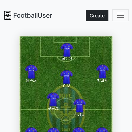
FootballUser
Create