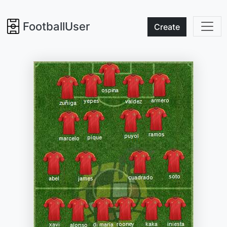
FootballUser
Create