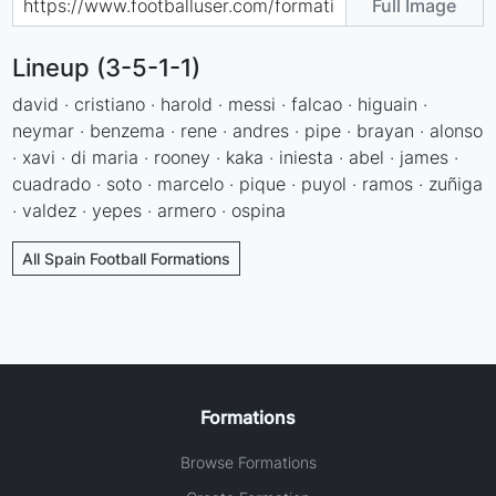
Full Image
Lineup (3-5-1-1)
david · cristiano · harold · messi · falcao · higuain ·
neymar · benzema · rene · andres · pipe · brayan · alonso
· xavi · di maria · rooney · kaka · iniesta · abel · james ·
cuadrado · soto · marcelo · pique · puyol · ramos · zuñiga
· valdez · yepes · armero · ospina
All Spain Football Formations
Formations
Browse Formations