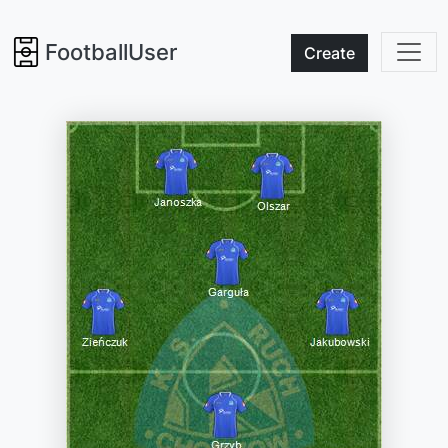
FootballUser
Create