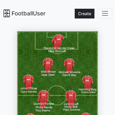
FootballUser
Create