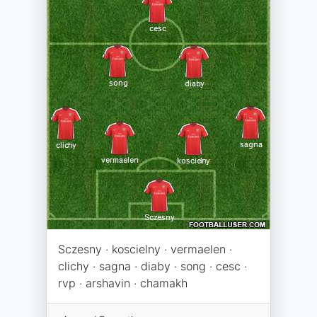
Sczesny · koscielny · vermaelen ·
clichy · sagna · diaby · song · cesc ·
rvp · arshavin · chamakh