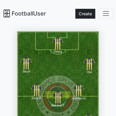
FootballUser
Create