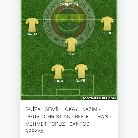
GÜİZA · SEMİH · OKAY · KAZIM ·
UĞUR · CHRİSTİAN · BEKİR · İLHAN ·
MEHMET TOPUZ · SANTOS ·
SERKAN