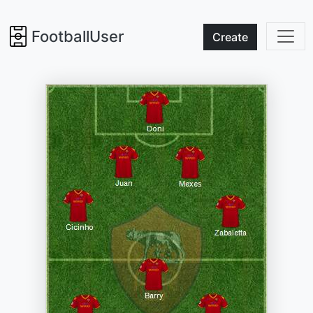
FootballUser
Create