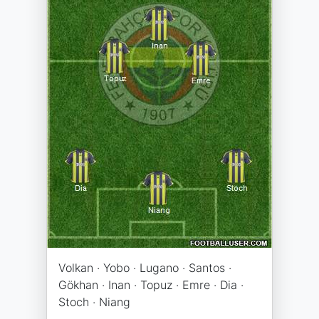
Volkan · Yobo · Lugano · Santos ·
Gökhan · Inan · Topuz · Emre · Dia ·
Stoch · Niang