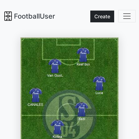
FootballUser
Create