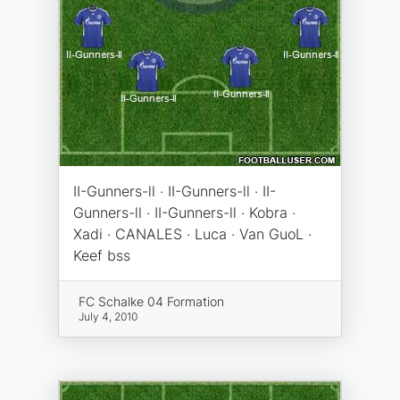
II-Gunners-ll · II-Gunners-ll · II-
Gunners-ll · II-Gunners-ll · Kobra ·
Xadi · CANALES · Luca · Van GuoL ·
Keef bss
FC Schalke 04 Formation
July 4, 2010