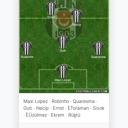
Maxi Lopez · Robinho · Quaresma ·
Guti · Necip · Ernst · İ.Toraman · Sivok
· İ.Üzülmez · Ekrem · Rüştü