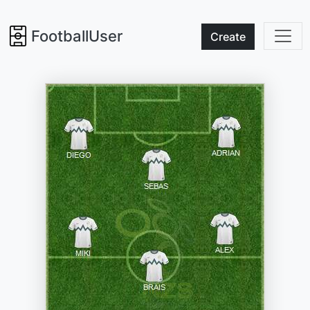
FootballUser
Create