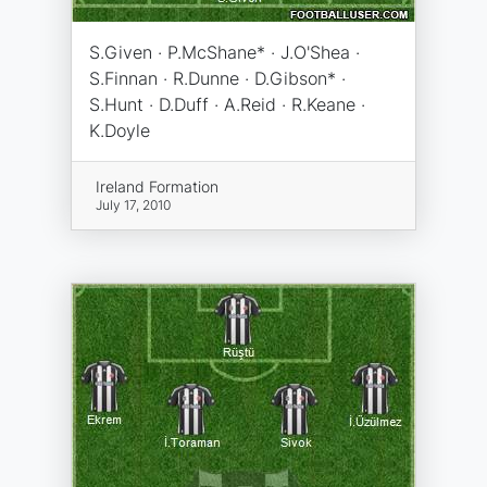
S.Given · P.McShane* · J.O'Shea ·
S.Finnan · R.Dunne · D.Gibson* ·
S.Hunt · D.Duff · A.Reid · R.Keane ·
K.Doyle
Ireland Formation
July 17, 2010