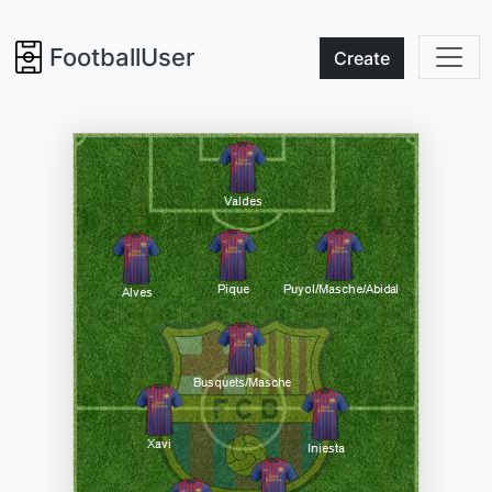
FootballUser
Create