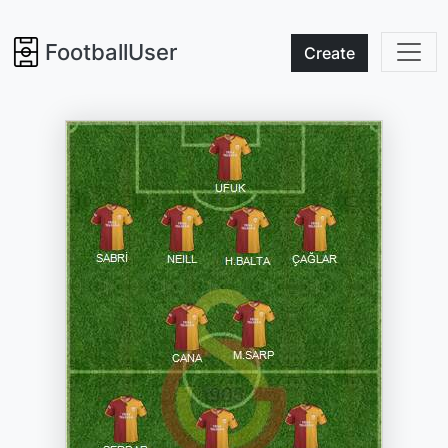
FootballUser
Create