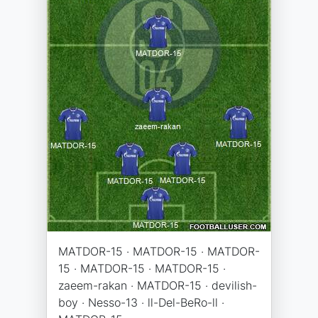
MATDOR-15 · MATDOR-15 · MATDOR-
15 · MATDOR-15 · MATDOR-15 ·
zaeem-rakan · MATDOR-15 · devilish-
boy · Nesso-13 · ll-Del-BeRo-ll ·