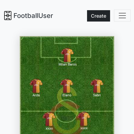
FootballUser
Create