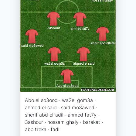
Abo el so3ood · wa2el gom3a ·
ahmed el said · said mo3awed ·
sherif abd elfadil · ahmed fat7y ·
3ashour · hossam ghaly · barakat ·
abo treka · fadl